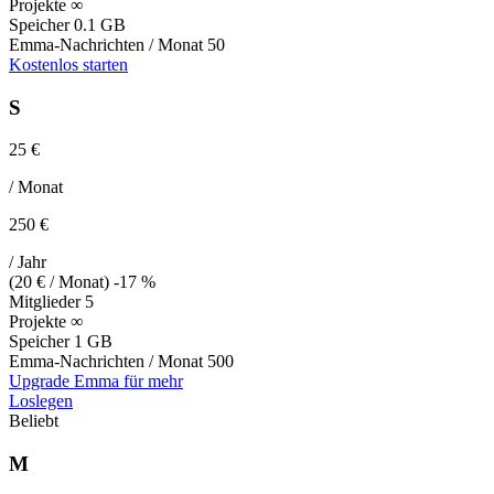
Projekte
∞
Speicher
0.1 GB
Emma-Nachrichten / Monat
50
Kostenlos starten
S
25 €
/ Monat
250 €
/ Jahr
(20 € / Monat)
-17 %
Mitglieder
5
Projekte
∞
Speicher
1 GB
Emma-Nachrichten / Monat
500
Upgrade Emma für mehr
Loslegen
Beliebt
M