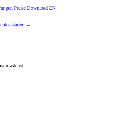
hrungen
Preise
Download
EN
enlos starten →
 Team wächst.